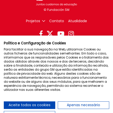
Juntos cuidamos da educação
Projetos
Contato
Atualidade
Política e Configuração de Cookies
Brasil
Para facilitar a sua navegação na Web, utilizamos Cookies ou
outros ficheiros de funcionalidades semelhantes. Em todo o caso,
Chile
informamos que os responsáveis pelos Cookies e o tratamento dos
Espanha
dados obtidos através dos nossos e dos de terceiros, decidindo
sobre a finalidade, conteúdo e utilização da informação recolhida,
México
serão as entidades do grupo SM que estão identificadas na
política de privacidade da web. Alguns destes cookies são de
Porto Rico
natureza estritamente técnica, necessários para o funcionamento
do website ou de alguns dos seus módulos, para que melhorem a
experiência de navegação, permitindo ao sistema reconhecer o
Newsletter
utilizador nas suas diferentes visitas.
Política de privacidade
Condições de uso
Aceite todos os cookies
Apenas necessário
Política de cookies