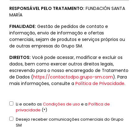
RESPONSÁVEL PELO TRATAMENTO:
FUNDACIÓN SANTA
MARÍA
FINALIDADE:
Gestão de pedidos de contato e
informação, envio de informação e ofertas
comerciais, sejam de produtos e serviços próprios ou
de outras empresas do Grupo SM.
DIREITOS:
Você pode acessar, modificar e excluir os
dados, bem como exercer outros direitos legais,
escrevendo para o nosso encarregado de Tratamento
de Dados (
https://contactodpo.grupo-sm.com
). Para
mais informações, consulte a
Política de Privacidade
.
Términos
Li e aceito as
Condições de uso
e a
Política de
y
privacidade
(*)
condiciones
Comunicaciones
Desejo receber comunicações comerciais do Grupo
*
comerciales
SM