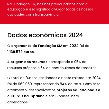
Na Fundação SM, nós nos preocupamos com a
educação e isso significa divulgar todas as nossas
atividades com transparência.
Dados econômicos 2024
O
orçamento da Fundação SM em 2024
foi de
1.139.579
euros.
A
origem dos recursos
corresponde a 95% de
recursos próprios e 5% de contribuições de terceiros.
O total de fundos destinados a nossa missão em 2024
foi de 960.960, representando 84% do total. Com esse
orçamento, desenvolvemos
projetos educacionais e
culturais na Espanh
a e em 6 países ibero-
americanos.