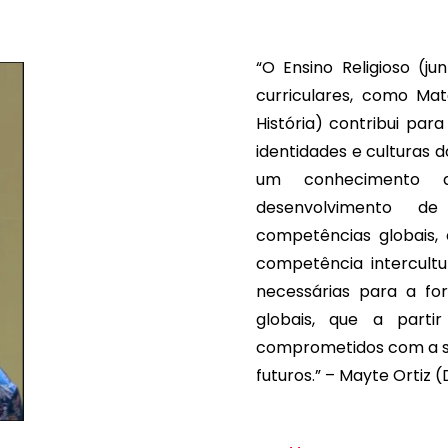
“O Ensino Religioso (ju
curriculares, como Ma
História) contribui p
identidades e culturas 
um conhecimento a
desenvolvimento d
competências globais,
competência intercultu
necessárias para a fo
globais, que a parti
comprometidos com a so
futuros.” – Mayte Ortiz 