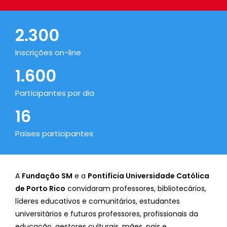
2.300
Inscrições on-line
1.600
Participantes por dia
16
Países participantes
A
Fundação SM
e a
Pontifícia Universidade Católica
de Porto Rico
convidaram professores, bibliotecários,
líderes educativos e comunitários, estudantes
universitários e futuros professores, profissionais da
educação, gestores culturais, mães, pais e