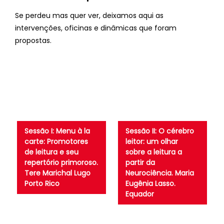
Se perdeu mas quer ver, deixamos aqui as
intervenções, oficinas e dinâmicas que foram
propostas.
Sessão I: Menu à la
Sessão II: O cérebro
carte: Promotores
leitor: um olhar
de leitura e seu
sobre a leitura a
repertório primoroso.
partir da
Tere Marichal Lugo
Neurociência. Maria
Porto Rico
Eugênia Lasso.
Equador